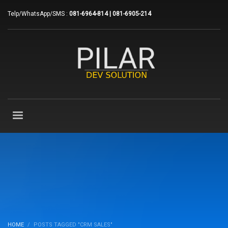
Telp/WhatsApp/SMS :
081-6964-814 | 081-6905-214
HOME
POSTS TAGGED "CRM SALES"