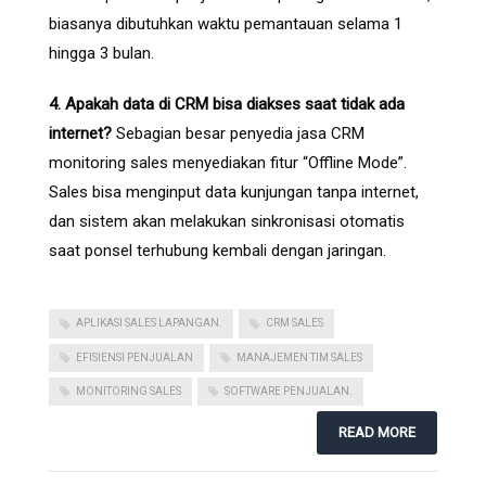
biasanya dibutuhkan waktu pemantauan selama 1
hingga 3 bulan.
4. Apakah data di CRM bisa diakses saat tidak ada
internet?
Sebagian besar penyedia jasa CRM
monitoring sales menyediakan fitur “Offline Mode”.
Sales bisa menginput data kunjungan tanpa internet,
dan sistem akan melakukan sinkronisasi otomatis
saat ponsel terhubung kembali dengan jaringan.
APLIKASI SALES LAPANGAN.
CRM SALES
EFISIENSI PENJUALAN
MANAJEMEN TIM SALES
MONITORING SALES
SOFTWARE PENJUALAN.
READ MORE