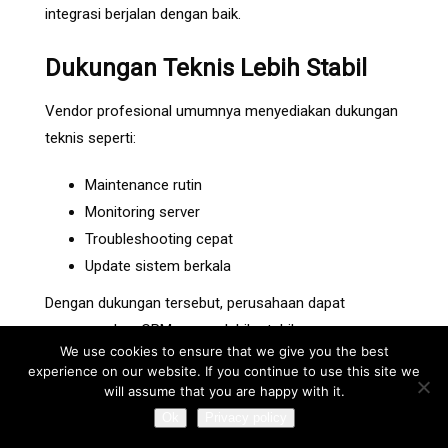
integrasi berjalan dengan baik.
Dukungan Teknis Lebih Stabil
Vendor profesional umumnya menyediakan dukungan
teknis seperti:
Maintenance rutin
Monitoring server
Troubleshooting cepat
Update sistem berkala
Dengan dukungan tersebut, perusahaan dapat
menggunakan CRM secara lebih stabil.
We use cookies to ensure that we give you the best
experience on our website. If you continue to use this site we
Tanda Bisnis
will assume that you are happy with it.
Membutuhkan Konsultan
Ok
Privacy policy