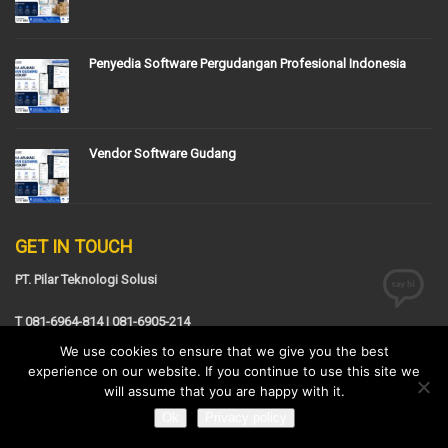
Penyedia Software Pergudangan Profesional Indonesia
Vendor Software Gudang
GET IN TOUCH
PT. Pilar Teknologi Solusi
T 081-6964-814 | 081-6905-214
Email:
sales@pilardev.com
We use cookies to ensure that we give you the best
experience on our website. If you continue to use this site we
ITS Tower, Jl. Raya Pasar Minggu No.18, Kota Jakarta Selatan, Daerah
will assume that you are happy with it.
Khusus Ibukota Jakarta
Ok
Privacy policy