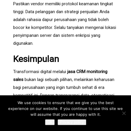
Pastikan vendor memiliki protokol keamanan tingkat
tinggi. Data pelanggan dan strategi penjualan Anda
adalah rahasia dapur perusahaan yang tidak boleh
bocor ke kompetitor. Selalu tanyakan mengenai lokasi
penyimpanan server dan sistem enkripsi yang
digunakan.
Kesimpulan
Transformasi digital melalui
jasa CRM monitoring
sales
bukan lagi sebuah pilihan, melainkan keharusan
bagi perusahaan yang ingin tumbuh sehat di era
kompetitif ini. Dengan transparansi data, otomatisasi
We use cookies to ensure that we give you the best
laporan, dan pemantauan aktivitas lapangan yang
experience on our website. If you continue to use this site we
akurat, Anda dapat memastikan setiap sumber daya
will assume that you are happy with it.
yang dikeluarkan memberikan hasil yang optimal.
Ok
Privacy policy