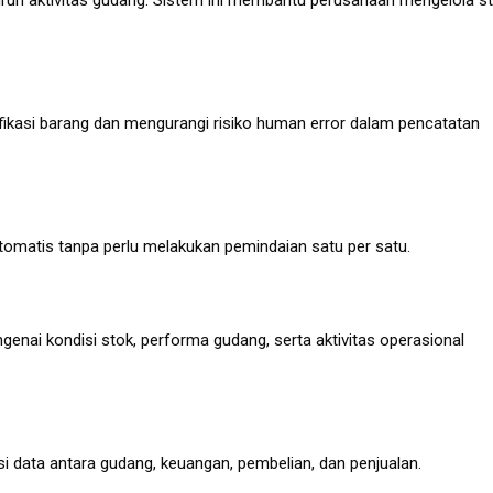
ruh aktivitas gudang. Sistem ini membantu perusahaan mengelola s
ikasi barang dan mengurangi risiko human error dalam pencatatan
omatis tanpa perlu melakukan pemindaian satu per satu.
nai kondisi stok, performa gudang, serta aktivitas operasional
 data antara gudang, keuangan, pembelian, dan penjualan.