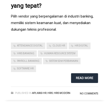
yang tepat?
Pilih vendor yang berpengalaman di industri banking,
memiliki sistem keamanan kuat, dan menyediakan
dukungan teknis profesional.
ATTENDANCE DIGITAL
CLOUD HR
HR DIGITAL
HRIS BANKING
HUMAN RESOURCE SYSTEM
PAYROLL BANKING
SISTEM SDM PERBANKAN
SOFTWARE HR
READ MORE
PUBLISHED IN
APLIKASI HR
,
HRIS
,
HRIS MODERN
NO COMMENTS