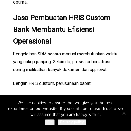
optimal.
Jasa Pembuatan HRIS Custom
Bank Membantu Efisiensi
Operasional
Pengelolaan SDM secara manual membutuhkan waktu
yang cukup panjang. Selain itu, proses administrasi
sering melibatkan banyak dokumen dan approval.
Dengan HRIS custom, perusahaan dapat:
Mengurangi human error
We use cookies to ensure that we give you the best
Mempercepat administrasi HR
experience on our website. If you continue to use this site we
Mengotomatisasi payroll
will assume that you are happy with it.
Mengintegrasikan absensi
Ok
Privacy policy
Mempermudah monitoring karyawan