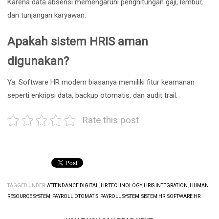
Karena data absensi memengaruhi penghitungan gaji, lembur,
dan tunjangan karyawan.
Apakah sistem HRIS aman
digunakan?
Ya. Software HR modern biasanya memiliki fitur keamanan
seperti enkripsi data, backup otomatis, dan audit trail.
Rate this post
TAGGED UNDER:
ATTENDANCE DIGITAL
,
HR TECHNOLOGY
,
HRIS INTEGRATION
,
HUMAN
RESOURCE SYSTEM
,
PAYROLL OTOMATIS
,
PAYROLL SYSTEM
,
SISTEM HR
,
SOFTWARE HR