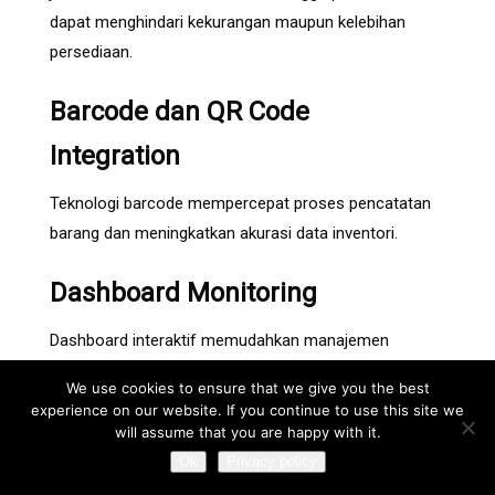
dapat menghindari kekurangan maupun kelebihan
persediaan.
Barcode dan QR Code
Integration
Teknologi barcode mempercepat proses pencatatan
barang dan meningkatkan akurasi data inventori.
Dashboard Monitoring
Dashboard interaktif memudahkan manajemen
memantau performa gudang, pergerakan barang, dan
We use cookies to ensure that we give you the best
status pengiriman dalam satu tampilan.
experience on our website. If you continue to use this site we
will assume that you are happy with it.
Multi Warehouse Management
Ok
Privacy policy