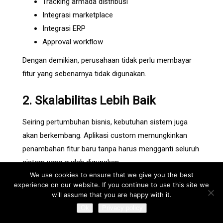
Tracking armada distribusi
Integrasi marketplace
Integrasi ERP
Approval workflow
Dengan demikian, perusahaan tidak perlu membayar
fitur yang sebenarnya tidak digunakan.
2. Skalabilitas Lebih Baik
Seiring pertumbuhan bisnis, kebutuhan sistem juga
akan berkembang. Aplikasi custom memungkinkan
penambahan fitur baru tanpa harus mengganti seluruh
sistem yang sudah digunakan.
We use cookies to ensure that we give you the best
experience on our website. If you continue to use this site we
Hal ini membuat investasi teknologi menjadi lebih
will assume that you are happy with it.
efisien dalam jangka panjang.
Ok
Privacy policy