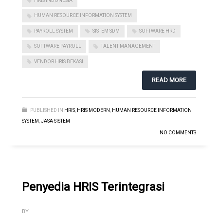
HRIS INDONESIA
HUMAN RESOURCE INFORMATION SYSTEM
PAYROLL SYSTEM
SISTEM SDM
SOFTWARE HRD
SOFTWARE PAYROLL
TALENT MANAGEMENT
VENDOR HRIS BEKASI
READ MORE
PUBLISHED IN
HRIS
,
HRIS MODERN
,
HUMAN RESOURCE INFORMATION
SYSTEM
,
JASA SISTEM
NO COMMENTS
Penyedia HRIS Terintegrasi
BY