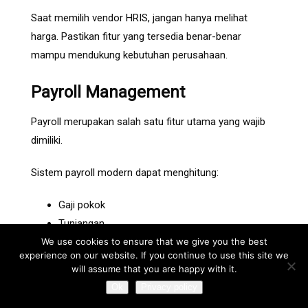
Saat memilih vendor HRIS, jangan hanya melihat
harga. Pastikan fitur yang tersedia benar-benar
mampu mendukung kebutuhan perusahaan.
Payroll Management
Payroll merupakan salah satu fitur utama yang wajib
dimiliki.
Sistem payroll modern dapat menghitung:
Gaji pokok
Tunjangan
We use cookies to ensure that we give you the best
Insentif
experience on our website. If you continue to use this site we
Lembur
will assume that you are happy with it.
BPJS
Ok
Privacy policy
PPh 21