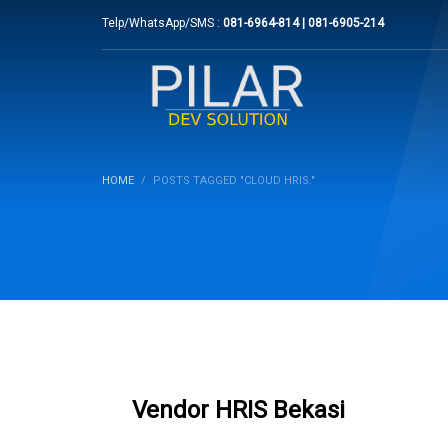
Telp/WhatsApp/SMS :
081-6964-814 | 081-6905-214
HOME
POSTS TAGGED "CLOUD HRIS."
Vendor HRIS Bekasi