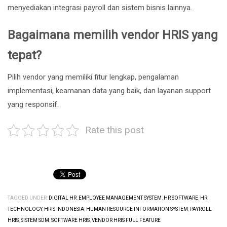
menyediakan integrasi payroll dan sistem bisnis lainnya.
Bagaimana memilih vendor HRIS yang
tepat?
Pilih vendor yang memiliki fitur lengkap, pengalaman
implementasi, keamanan data yang baik, dan layanan support
yang responsif.
Rate this post
TAGGED UNDER:
DIGITAL HR
,
EMPLOYEE MANAGEMENT SYSTEM
,
HR SOFTWARE
,
HR
TECHNOLOGY
,
HRIS INDONESIA
,
HUMAN RESOURCE INFORMATION SYSTEM
,
PAYROLL
HRIS
,
SISTEM SDM
,
SOFTWARE HRIS
,
VENDOR HRIS FULL FEATURE