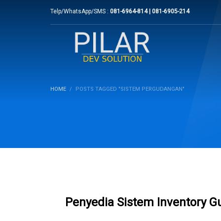
Telp/WhatsApp/SMS :
081-6964-814 | 081-6905-214
HOME
POSTS TAGGED "SISTEM PERGUDANGAN"
Penyedia Sistem Inventory 