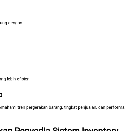
bung dengan:
ng lebih efisien.
p
ahami tren pergerakan barang, tingkat penjualan, dan performa
n Penyedia Sistem Inventory