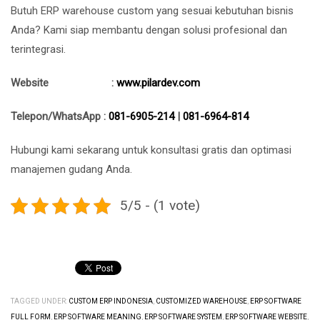
Butuh ERP warehouse custom yang sesuai kebutuhan bisnis
Anda? Kami siap membantu dengan solusi profesional dan
terintegrasi.
Website :
www.pilardev.com
Telepon/WhatsApp :
081-6905-214
|
081-6964-814
Hubungi kami sekarang untuk konsultasi gratis dan optimasi
manajemen gudang Anda.
5/5 - (1 vote)
TAGGED UNDER:
CUSTOM ERP INDONESIA
,
CUSTOMIZED WAREHOUSE
,
ERP SOFTWARE
FULL FORM
,
ERP SOFTWARE MEANING
,
ERP SOFTWARE SYSTEM
,
ERP SOFTWARE WEBSITE
,