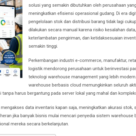
solusi yang semakin dibutuhkan oleh perusahaan yang
meningkatkan efisiensi operasional gudang. Di era digit
pengelolaan stok dan distribusi barang tidak lagi cuku
dilakukan secara manual karena risiko kesalahan data,
keterlambatan pengiriman, dan ketidaksesuaian invent
semakin tinggi.
Perkembangan industri e-commerce, manufaktur, retai
logistik mendorong perusahaan untuk berinvestasi pa
teknologi warehouse management yang lebih modern
warehouse berbasis cloud memungkinkan seluruh akti
si tanpa harus bergantung pada server lokal yang mahal dan komplek
mengakses data inventaris kapan saja, meningkatkan akurasi stok, 
eran jika banyak bisnis mulai mencari penyedia sistem warehouse 
nal mereka secara berkelanjutan.