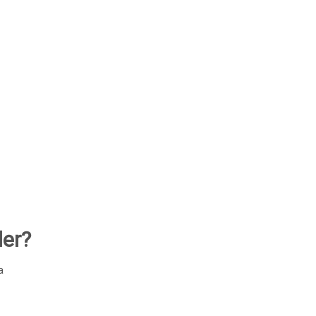
er?
a