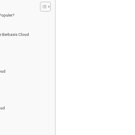
Populer?
 Berbasis Cloud
oud
oud