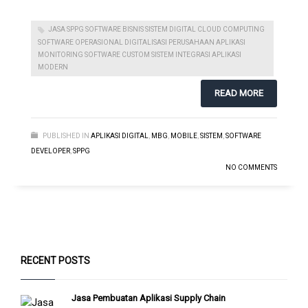
JASA SPPG SOFTWARE BISNIS SISTEM DIGITAL CLOUD COMPUTING
SOFTWARE OPERASIONAL DIGITALISASI PERUSAHAAN APLIKASI
MONITORING SOFTWARE CUSTOM SISTEM INTEGRASI APLIKASI
MODERN
READ MORE
PUBLISHED IN
APLIKASI DIGITAL
,
MBG
,
MOBILE
,
SISTEM
,
SOFTWARE
DEVELOPER
,
SPPG
NO COMMENTS
RECENT POSTS
Jasa Pembuatan Aplikasi Supply Chain