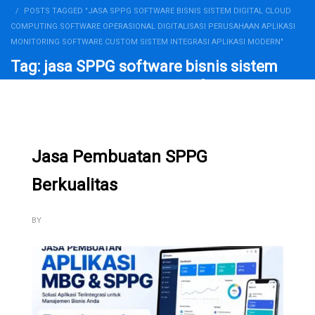
POSTS TAGGED "JASA SPPG SOFTWARE BISNIS SISTEM DIGITAL CLOUD
COMPUTING SOFTWARE OPERASIONAL DIGITALISASI PERUSAHAAN APLIKASI
MONITORING SOFTWARE CUSTOM SISTEM INTEGRASI APLIKASI MODERN"
Tag: jasa SPPG software bisnis sistem
digital cloud computing software
operasional digitalisasi perusahaan
aplikasi monitoring software custom
sistem integrasi aplikasi modern
Jasa Pembuatan SPPG
Berkualitas
BY