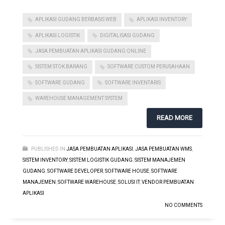
APLIKASI GUDANG BERBASIS WEB
APLIKASI INVENTORY
APLIKASI LOGISTIK
DIGITALISASI GUDANG
JASA PEMBUATAN APLIKASI GUDANG ONLINE
SISTEM STOK BARANG
SOFTWARE CUSTOM PERUSAHAAN
SOFTWARE GUDANG
SOFTWARE INVENTARIS
WAREHOUSE MANAGEMENT SYSTEM
READ MORE
PUBLISHED IN
JASA PEMBUATAN APLIKASI
,
JASA PEMBUATAN WMS
,
SISTEM INVENTORY
,
SISTEM LOGISTIK GUDANG
,
SISTEM MANAJEMEN
GUDANG
,
SOFTWARE DEVELOPER
,
SOFTWARE HOUSE
,
SOFTWARE
MANAJEMEN
,
SOFTWARE WAREHOUSE
,
SOLUSI IT
,
VENDOR PEMBUATAN
APLIKASI
NO COMMENTS