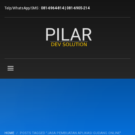
Telp/WhatsApp/SMS :
081-6964-814 | 081-6905-214
HOME
POSTS TAGGED "JASA PEMBUATAN APLIKASI GUDANG ONLINE"