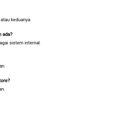
, atau keduanya.
h ada?
agai sistem internal.
an.
tore?
an.