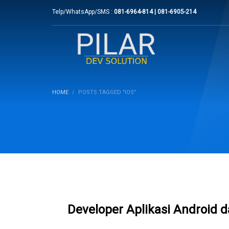
Telp/WhatsApp/SMS :
081-6964-814 | 081-6905-214
HOME
POSTS TAGGED "IOS"
Developer Aplikasi Android d