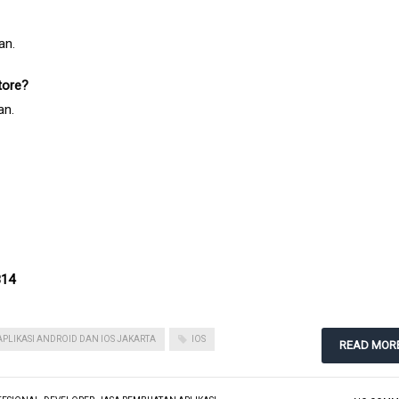
an.
tore?
an.
814
PLIKASI ANDROID DAN IOS JAKARTA
IOS
READ MOR