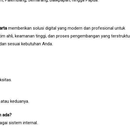
am, Palembang, Semarang, Balikpapan, hingga Papua.
arta
memberikan solusi digital yang modern dan profesional untuk
tim ahli, keamanan tinggi, dan proses pengembangan yang terstruktur
 dan sesuai kebutuhan Anda.
ksitas.
, atau keduanya.
h ada?
agai sistem internal.