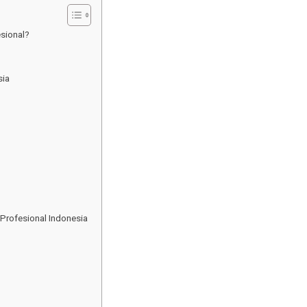
sional?
sia
rofesional Indonesia