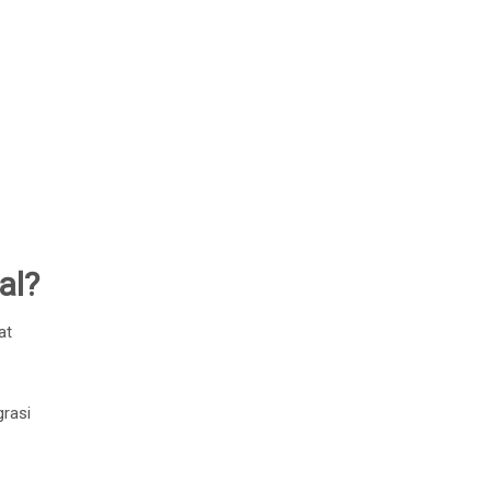
al?
at
grasi