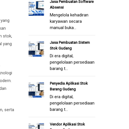
Jasa Pembuatan Software
Absensi
Mengelola kehadiran
 yang
karyawan secara
manual buka...
kan
n stok,
Jasa Pembuatan Sistem
al yang
Stok Gudang
Di era digital,
pengelolaan persediaan
n
barang t...
nologi
odern.
Penyedia Aplikasi Stok
 dan
Barang Gudang
Di era digital,
pengelolaan persediaan
barang t...
n, serta
Vendor Aplikasi Stok