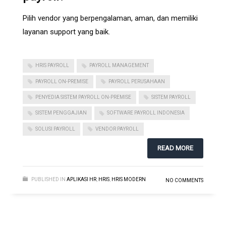
Pilih vendor yang berpengalaman, aman, dan memiliki
layanan support yang baik.
HRIS PAYROLL
PAYROLL MANAGEMENT
PAYROLL ON-PREMISE
PAYROLL PERUSAHAAN
PENYEDIA SISTEM PAYROLL ON-PREMISE
SISTEM PAYROLL
SISTEM PENGGAJIAN
SOFTWARE PAYROLL INDONESIA
SOLUSI PAYROLL
VENDOR PAYROLL
READ MORE
PUBLISHED IN
APLIKASI HR
,
HRIS
,
HRIS MODERN
NO COMMENTS