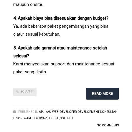
maupun onsite.
4. Apakah biaya bisa disesuaikan dengan budget?
Ya, ada beberapa paket pengembangan yang bisa
diatur sesuai kebutuhan.
5. Apakah ada garansi atau maintenance setelah
selesai?
Kami menyediakan support dan maintenance sesuai
paket yang dipilih.
SOLUSI IT
READ MORE
PUBLISHED IN
APLIKASI WEB
,
DEVELOPER
,
DEVELOPMENT
,
KONSULTAN
IT
,
SOFTWARE
,
SOFTWARE HOUSE
,
SOLUSI IT
NO COMMENTS