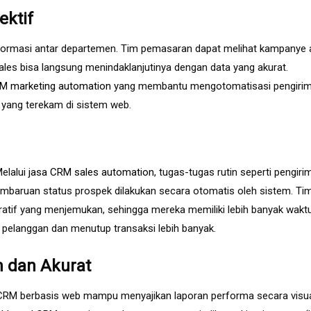
ektif
informasi antar departemen. Tim pemasaran dapat melihat kampanye
les bisa langsung menindaklanjutinya dengan data yang akurat.
M marketing automation
yang membantu mengotomatisasi pengiri
 yang terekam di sistem web.
Melalui
jasa CRM sales automation
, tugas-tugas rutin seperti pengiri
 pembaruan status prospek dilakukan secara otomatis oleh sistem. Ti
stratif yang menjemukan, sehingga mereka memiliki lebih banyak wakt
elanggan dan menutup transaksi lebih banyak.
m dan Akurat
d. CRM berbasis web mampu menyajikan laporan performa secara visu