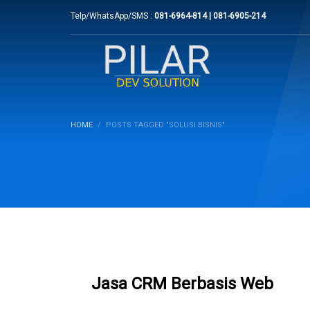
Telp/WhatsApp/SMS :
081-6964-814 | 081-6905-214
HOME
POSTS TAGGED "SOLUSI BISNIS"
Jasa CRM Berbasis Web