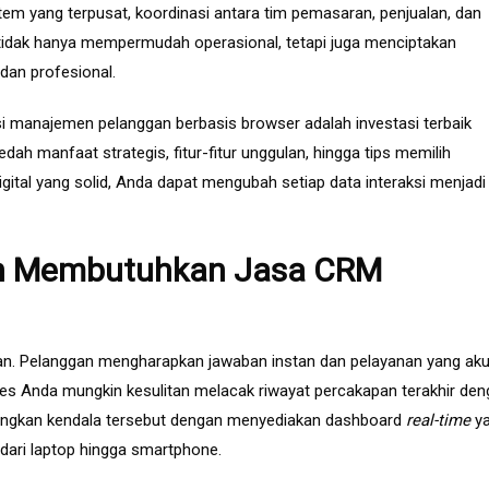
stem yang terpusat, koordinasi antara tim pemasaran, penjualan, dan
ni tidak hanya mempermudah operasional, tetapi juga menciptakan
dan profesional.
i manajemen pelanggan berbasis browser adalah investasi terbaik
h manfaat strategis, fitur-fitur unggulan, hingga tips memilih
igital yang solid, Anda dapat mengubah setiap data interaksi menjadi
rn Membutuhkan Jasa CRM
tan. Pelanggan mengharapkan jawaban instan dan pelayanan yang aku
ales Anda mungkin kesulitan melacak riwayat percakapan terakhir de
langkan kendala tersebut dengan menyediakan dashboard
real-time
y
 dari laptop hingga smartphone.