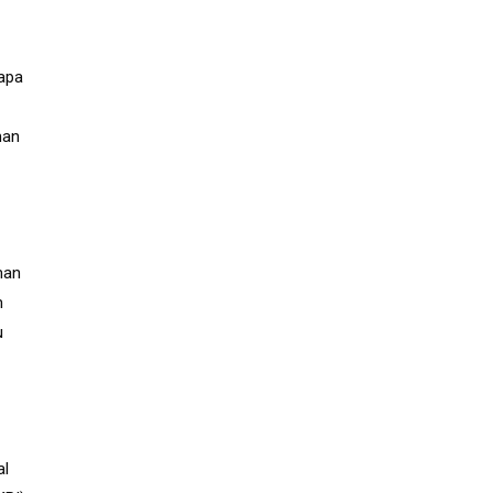
 apa
man
man
m
u
al