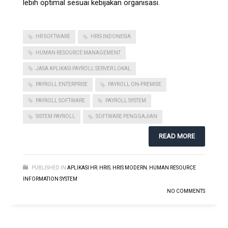
lebih optimal sesuai kebijakan organisasi.
HR SOFTWARE
HRIS INDONESIA
HUMAN RESOURCE MANAGEMENT
JASA APLIKASI PAYROLL SERVER LOKAL
PAYROLL ENTERPRISE
PAYROLL ON-PREMISE
PAYROLL SOFTWARE
PAYROLL SYSTEM
SISTEM PAYROLL
SOFTWARE PENGGAJIAN
READ MORE
PUBLISHED IN
APLIKASI HR
,
HRIS
,
HRIS MODERN
,
HUMAN RESOURCE
INFORMATION SYSTEM
NO COMMENTS