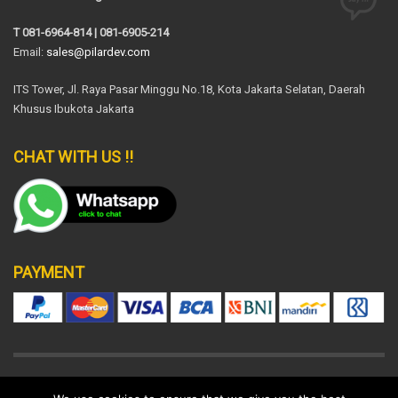
T 081-6964-814 | 081-6905-214
Email:
sales@pilardev.com
ITS Tower, Jl. Raya Pasar Minggu No.18, Kota Jakarta Selatan, Daerah
Khusus Ibukota Jakarta
CHAT WITH US !!
PAYMENT
DISCLAIMER
SUPPORT POLICY
LEGAL