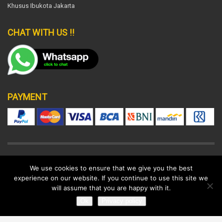
Khusus Ibukota Jakarta
CHAT WITH US !!
PAYMENT
DISCLAIMER
SUPPORT POLICY
LEGAL
We use cookies to ensure that we give you the best
experience on our website. If you continue to use this site we
© 2022 All rights reserved.
will assume that you are happy with it.
Ok
Privacy policy