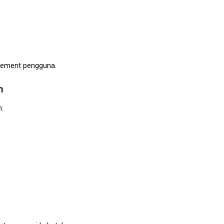
gement pengguna.
n
n: