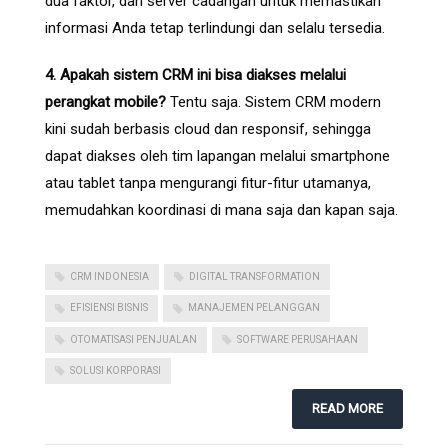
dua faktor, dan server cadangan untuk memastikan
informasi Anda tetap terlindungi dan selalu tersedia.
4. Apakah sistem CRM ini bisa diakses melalui
perangkat mobile?
Tentu saja. Sistem CRM modern
kini sudah berbasis cloud dan responsif, sehingga
dapat diakses oleh tim lapangan melalui smartphone
atau tablet tanpa mengurangi fitur-fitur utamanya,
memudahkan koordinasi di mana saja dan kapan saja.
CRM INDONESIA
DIGITAL TRANSFORMATION
EFISIENSI BISNIS
MANAJEMEN PELANGGAN
OTOMATISASI PENJUALAN
SOFTWARE PERUSAHAAN
SOLUSI KORPORASI
READ MORE