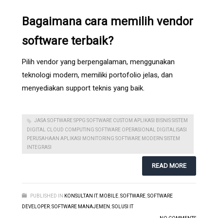
Bagaimana cara memilih vendor
software terbaik?
Pilih vendor yang berpengalaman, menggunakan
teknologi modern, memiliki portofolio jelas, dan
menyediakan support teknis yang baik.
JASA SOFTWARE SPPG SOFTWARE CUSTOM APLIKASI BISNIS SISTEM
DIGITAL CLOUD COMPUTING SOFTWARE OPERASIONAL DIGITALISASI
PERUSAHAAN APLIKASI MONITORING SOFTWARE MODERN SISTEM
INTEGRASI
READ MORE
PUBLISHED IN
KONSULTAN IT
,
MOBILE
,
SOFTWARE
,
SOFTWARE
DEVELOPER
,
SOFTWARE MANAJEMEN
,
SOLUSI IT