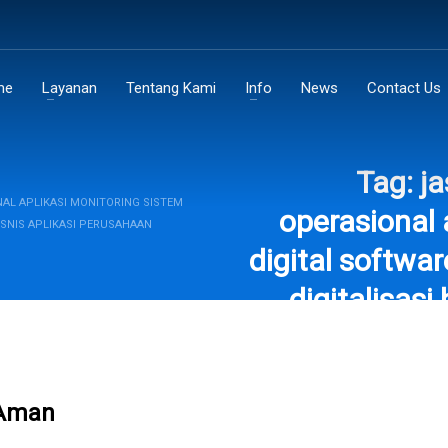
me
Layanan
Tentang Kami
Info
News
Contact Us
Tag: j
AL APLIKASI MONITORING SISTEM
operasional 
ISNIS APLIKASI PERUSAHAAN
digital softwa
digitalisasi
teknologi op
 Aman