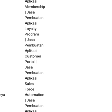
.
nya