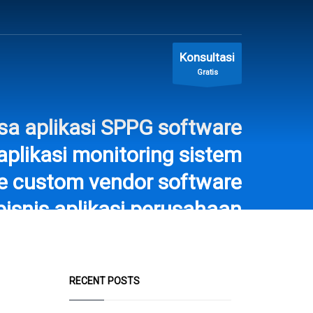
Konsultasi
Gratis
asa aplikasi SPPG software
aplikasi monitoring sistem
re custom vendor software
 bisnis aplikasi perusahaan
erasional sistem integrasi
RECENT POSTS