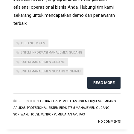
efisiensi operasional bisnis Anda. Hubungi tim kami
sekarang untuk mendapatkan demo dan penawaran
terbaik.
GUDANG SYSTEM
SISTEM INFORMASI MANAJEMEN GUDANG
SISTEM MANAJEMEN GUDANG
SISTEM MANAJEMEN GUDANG OTOMATIS
READ MORE
PUBLISHED IN
APLIKASI ERP
,
PEMBUATAN SISTEM ERP
,
PENGEMBANG
APLIKASI PROFESIONAL
,
SISTEM ERP
,
SISTEM MANAJEMEN GUDANG
,
SOFTWARE HOUSE
,
VENDOR PEMBUATAN APLIKASI
NO COMMENTS