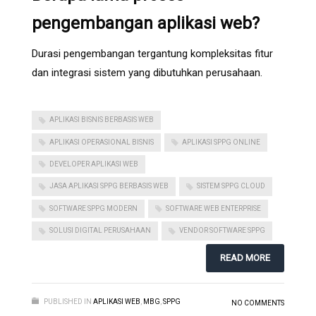
pengembangan aplikasi web?
Durasi pengembangan tergantung kompleksitas fitur
dan integrasi sistem yang dibutuhkan perusahaan.
APLIKASI BISNIS BERBASIS WEB
APLIKASI OPERASIONAL BISNIS
APLIKASI SPPG ONLINE
DEVELOPER APLIKASI WEB
JASA APLIKASI SPPG BERBASIS WEB
SISTEM SPPG CLOUD
SOFTWARE SPPG MODERN
SOFTWARE WEB ENTERPRISE
SOLUSI DIGITAL PERUSAHAAN
VENDOR SOFTWARE SPPG
READ MORE
PUBLISHED IN
APLIKASI WEB
,
MBG
,
SPPG
NO COMMENTS