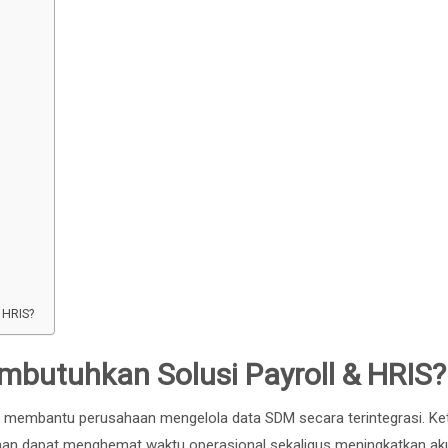
 HRIS?
utuhkan Solusi Payroll & HRIS?
membantu perusahaan mengelola data SDM secara terintegrasi. Ket
aan dapat menghemat waktu operasional sekaligus meningkatkan ak