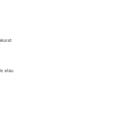
kurat.
le atau