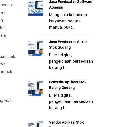
Jasa Pembuatan Software
ghadapi
Absensi
han
Mengelola kehadiran
an
karyawan secara
manual buka...
but,
sia
Jasa Pembuatan Sistem
Stok Gudang
Di era digital,
al tidak
pengelolaan persediaan
kan
barang t...
rdampak
n
Penyedia Aplikasi Stok
Barang Gudang
Di era digital,
g lebih
pengelolaan persediaan
barang t...
Vendor Aplikasi Stok