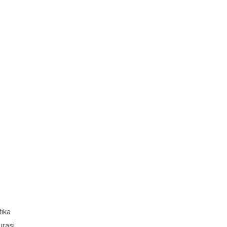
ika
urasi