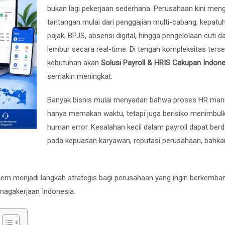
bukan lagi pekerjaan sederhana. Perusahaan kini men
tantangan mulai dari penggajian multi-cabang, kepatu
pajak, BPJS, absensi digital, hingga pengelolaan cuti d
lembur secara real-time. Di tengah kompleksitas terse
kebutuhan akan
Solusi Payroll & HRIS Cakupan Indone
semakin meningkat.
Banyak bisnis mulai menyadari bahwa proses HR manu
hanya memakan waktu, tetapi juga berisiko menimbul
human error. Kesalahan kecil dalam payroll dapat be
pada kepuasan karyawan, reputasi perusahaan, bahka
ern menjadi langkah strategis bagi perusahaan yang ingin berkemban
enagakerjaan Indonesia.