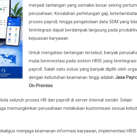
menjadi tantangan yang semakin besar seiring pertu
perusahaan. Kesalahan perhitungan gaji, keterlambata
proses payroll, hingga pengelolaan data SDM yang tid
terintegrasi dapat berdampak langsung pada produktiv
kepuasan karyawan.
Untuk mengatasi tantangan tersebut, banyak perusah
mulai berinvestasi pada sistem HRIS yang terintegras
payroll. Salah satu solusi yang banyak dipilih oleh orga
dengan kebutuhan keamanan tinggi adalah
Jasa Payro
On-Premise
.
a seluruh proses HR dan payroll di server internal sendiri. Selain
i juga memungkinkan perusahaan melakukan kustomisasi sesuai kebu
sekaligus menjaga keamanan informasi karyawan, implementasi HRIS 