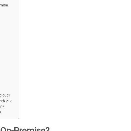
emise
cloud?
PPh 21?
RP?
?
S On-Premise?