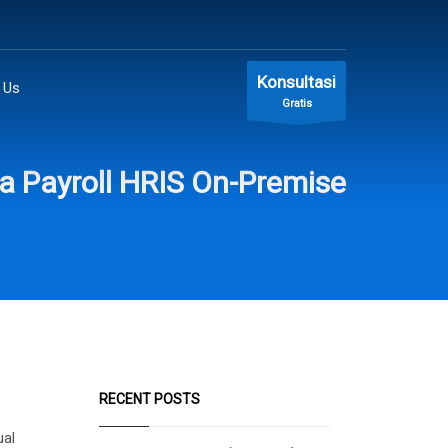
Konsultasi
 Us
Gratis
a Payroll HRIS On-Premise
RECENT POSTS
ual