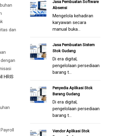
Jasa Pembuatan Software
mbuhan
Absensi
n
Mengelola kehadiran
ak
karyawan secara
manual buka...
itas dan
Jasa Pembuatan Sistem
Stok Gudang
aan
Di era digital,
i dengan
pengelolaan persediaan
nisasi
barang t...
ll HRIS
Penyedia Aplikasi Stok
Barang Gudang
Di era digital,
tuhan
pengelolaan persediaan
barang t...
Payroll
Vendor Aplikasi Stok