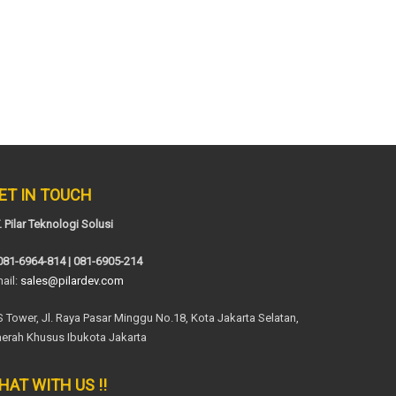
ET IN TOUCH
. Pilar Teknologi Solusi
081-6964-814 | 081-6905-214
ail:
sales@pilardev.com
S Tower, Jl. Raya Pasar Minggu No.18, Kota Jakarta Selatan,
erah Khusus Ibukota Jakarta
HAT WITH US !!