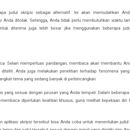
pa judul skripsi sebagai alternatif. Ini akan memudahkan And
si Anda ditolak. Sehingga, Anda tidak perlu membutuhkan waktu la
tuk diterima juga lebih besar jika menggunakan beberapa judu
aca. Selain memperluas pandangan, membaca akan membantu An
diteliti. Anda juga melakukan penelitian terhadap fenomena yan
gangkat tema yang sedang banyak di perbincangkan.
psi yang sesuai dengan jurusan yang Anda tempati. Dalam beberapa 
 membaca diperlukan keahlian khusus, guna melihat kepekaan diri 
n aplikasi skripsi tersebut bisa Anda coba untuk menentukan judu
ih tema dan judul tersebut sesuai dengan minat yang dimiliki dan An