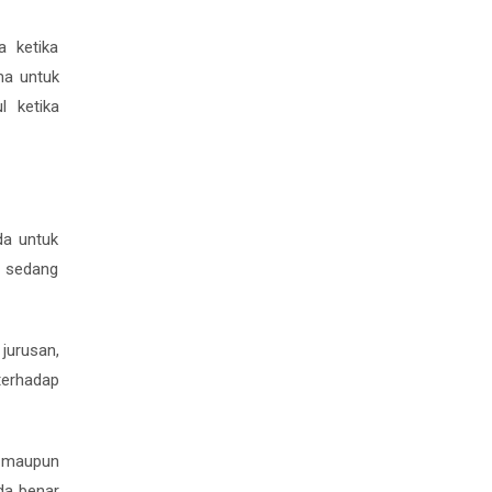
a ketika
ma untuk
l ketika
da untuk
g sedang
jurusan,
terhadap
l maupun
da benar