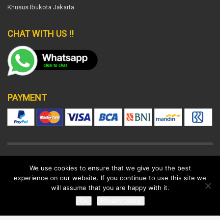
Khusus Ibukota Jakarta
CHAT WITH US !!
PAYMENT
DISCLAIMER
SUPPORT POLICY
LEGAL
We use cookies to ensure that we give you the best
experience on our website. If you continue to use this site we
© 2022 All rights reserved.
will assume that you are happy with it.
Ok
Privacy policy