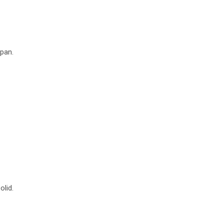
pan.
olid.