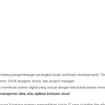
 bidang pengembangan perangkat lunak (software development). Tim
mmer, UI/UX designer, tester, dan project manager.
 membuat sistem digital yang sesuai dengan kebutuhan bisnis mer
 manajemen data, atau aplikasi berbasis cloud
.
house Surabaya mampu menyediakan solusi IT yang scalable dan efis