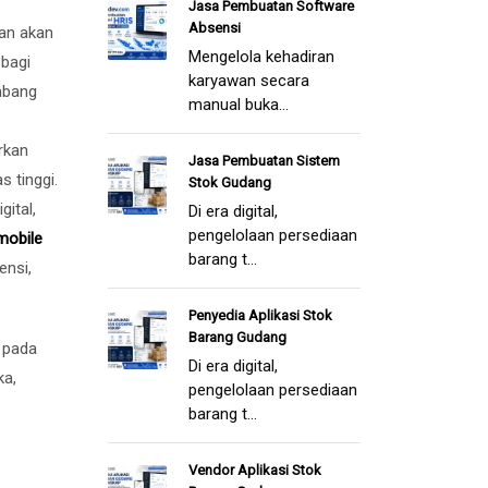
Jasa Pembuatan Software
Absensi
han akan
Mengelola kehadiran
 bagi
karyawan secara
mbang
manual buka...
rkan
Jasa Pembuatan Sistem
s tinggi.
Stok Gudang
ital,
Di era digital,
pengelolaan persediaan
mobile
barang t...
ensi,
Penyedia Aplikasi Stok
Barang Gudang
 pada
Di era digital,
ka,
pengelolaan persediaan
barang t...
Vendor Aplikasi Stok