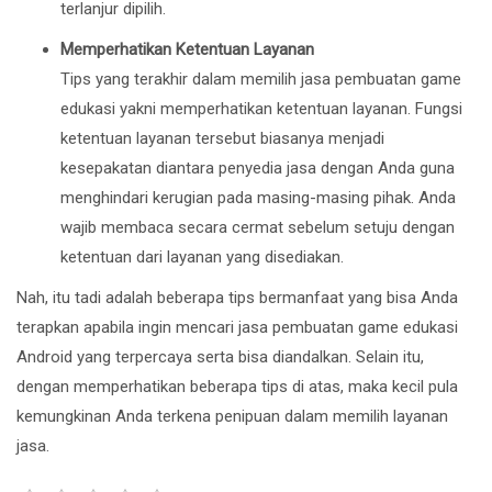
terlanjur dipilih.
Memperhatikan Ketentuan Layanan
Tips yang terakhir dalam memilih jasa pembuatan game
edukasi yakni memperhatikan ketentuan layanan. Fungsi
ketentuan layanan tersebut biasanya menjadi
kesepakatan diantara penyedia jasa dengan Anda guna
menghindari kerugian pada masing-masing pihak. Anda
wajib membaca secara cermat sebelum setuju dengan
ketentuan dari layanan yang disediakan.
Nah, itu tadi adalah beberapa tips bermanfaat yang bisa Anda
terapkan apabila ingin mencari jasa pembuatan game edukasi
Android yang terpercaya serta bisa diandalkan. Selain itu,
dengan memperhatikan beberapa tips di atas, maka kecil pula
kemungkinan Anda terkena penipuan dalam memilih layanan
jasa.