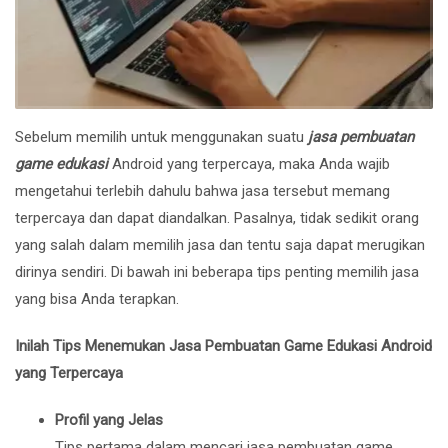
Sebelum memilih untuk menggunakan suatu
jasa pembuatan
game edukasi
Android yang terpercaya, maka Anda wajib
mengetahui terlebih dahulu bahwa jasa tersebut memang
terpercaya dan dapat diandalkan. Pasalnya, tidak sedikit orang
yang salah dalam memilih jasa dan tentu saja dapat merugikan
dirinya sendiri. Di bawah ini beberapa tips penting memilih jasa
yang bisa Anda terapkan.
Inilah Tips Menemukan Jasa Pembuatan Game Edukasi Android
yang Terpercaya
Profil yang Jelas
Tips pertama dalam mencari jasa pembuatan game