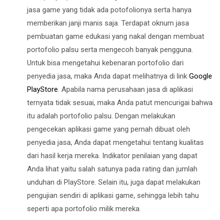
jasa game yang tidak ada potofolionya serta hanya
memberikan janji manis saja. Terdapat oknum jasa
pembuatan game edukasi yang nakal dengan membuat
portofolio palsu serta mengecoh banyak pengguna.
Untuk bisa mengetahui kebenaran portofolio dari
penyedia jasa, maka Anda dapat melihatnya di link
Google
PlayStore
. Apabila nama perusahaan jasa di aplikasi
ternyata tidak sesuai, maka Anda patut mencurigai bahwa
itu adalah portofolio palsu. Dengan melakukan
pengecekan aplikasi game yang pernah dibuat oleh
penyedia jasa, Anda dapat mengetahui tentang kualitas
dari hasil kerja mereka. Indikator penilaian yang dapat
Anda lihat yaitu salah satunya pada rating dan jumlah
unduhan di PlayStore. Selain itu, juga dapat melakukan
pengujian sendiri di aplikasi game, sehingga lebih tahu
seperti apa portofolio milik mereka.