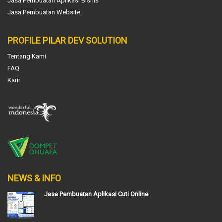
Jasa Pembuatan Aplikasi Bisnis
Jasa Pembuatan Website
PROFILE PILAR DEV SOLUTION
Tentang Kami
FAQ
Karir
NEWS & INFO
Jasa Pembuatan Aplikasi Cuti Online