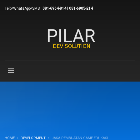
Telp/WhatsApp/SMS :
081-6964-814 | 081-6905-214
HOME
DEVELOPMENT
JASA PEMBUATAN GAME EDUKASI