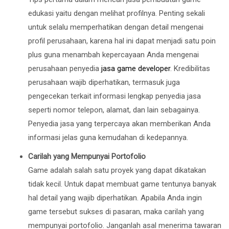
edukasi yaitu dengan melihat profilnya. Penting sekali
untuk selalu memperhatikan dengan detail mengenai
profil perusahaan, karena hal ini dapat menjadi satu poin
plus guna menambah kepercayaan Anda mengenai
perusahaan penyedia
jasa game developer
. Kredibilitas
perusahaan wajib diperhatikan, termasuk juga
pengecekan terkait informasi lengkap penyedia jasa
seperti nomor telepon, alamat, dan lain sebagainya.
Penyedia jasa yang terpercaya akan memberikan Anda
informasi jelas guna kemudahan di kedepannya.
Carilah yang Mempunyai Portofolio
Game adalah salah satu proyek yang dapat dikatakan
tidak kecil. Untuk dapat membuat game tentunya banyak
hal detail yang wajib diperhatikan. Apabila Anda ingin
game tersebut sukses di pasaran, maka carilah yang
mempunyai portofolio. Janganlah asal menerima tawaran