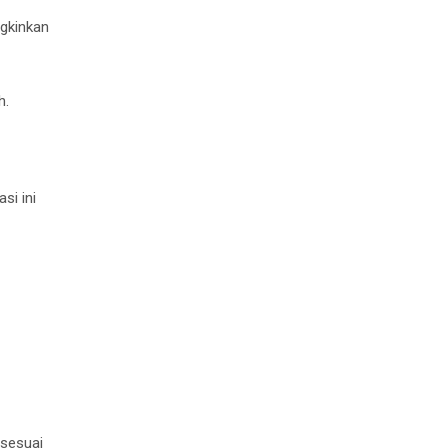
gkinkan
h.
si ini
 sesuai