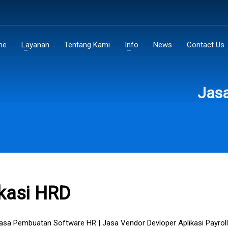
me
Layanan
Tentang Kami
Info
News
Contact Us
Jas
kasi HRD