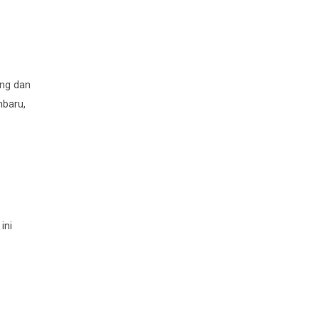
ung dan
nbaru,
ini