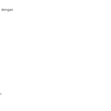
h dengan
n