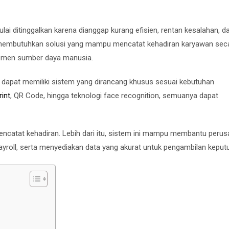
lai ditinggalkan karena dianggap kurang efisien, rentan kesalahan, da
i membutuhkan solusi yang mampu mencatat kehadiran karyawan sec
ajemen sumber daya manusia.
n dapat memiliki sistem yang dirancang khusus sesuai kebutuhan
rint
, QR Code, hingga teknologi face recognition, semuanya dapat
 pencatat kehadiran. Lebih dari itu, sistem ini mampu membantu peru
yroll, serta menyediakan data yang akurat untuk pengambilan keput
?