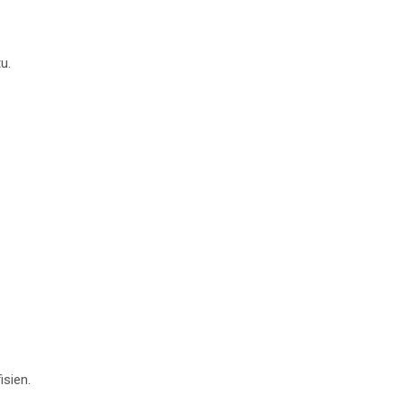
u.
isien.