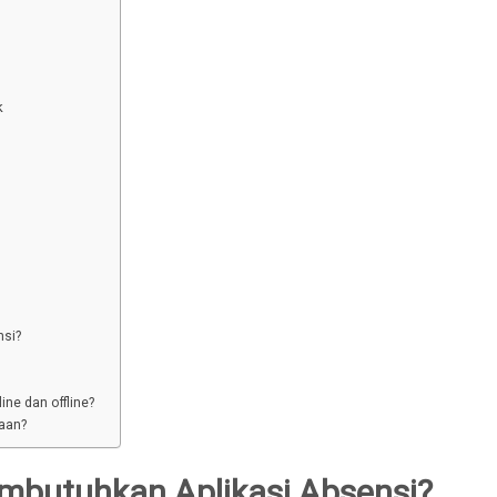
k
nsi?
ne dan offline?
aan?
butuhkan Aplikasi Absensi?