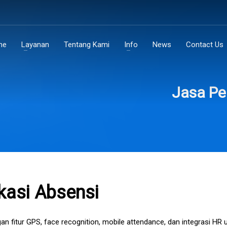
me
Layanan
Tentang Kami
Info
News
Contact Us
Jasa Pe
kasi Absensi