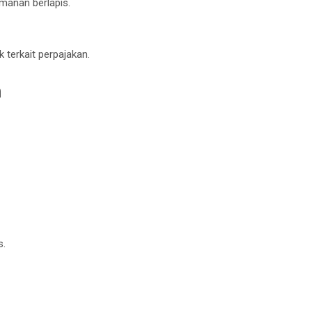
manan berlapis.
k
terkait perpajakan.
n
s.