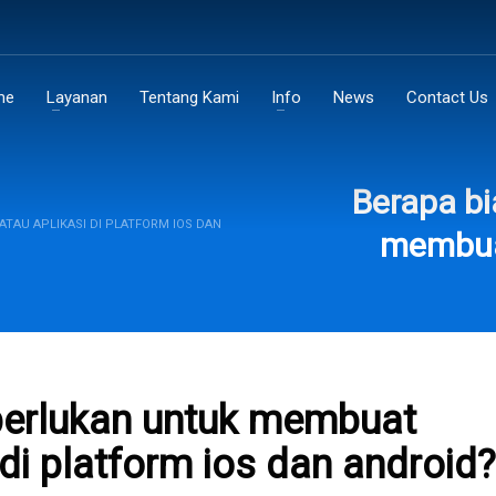
me
Layanan
Tentang Kami
Info
News
Contact Us
Berapa bi
TAU APLIKASI DI PLATFORM IOS DAN
membuat
perlukan untuk membuat
 di platform ios dan android?