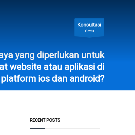
Konsultasi
Gratis
aya yang diperlukan untuk
 website atau aplikasi di
platform ios dan android?
RECENT POSTS